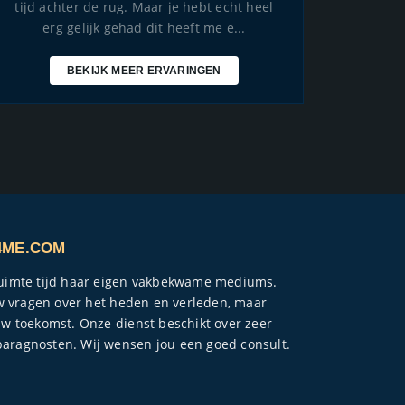
tijd achter de rug. Maar je hebt echt heel
erg gelijk gehad dit heeft me e...
BEKIJK MEER ERVARINGEN
4ME.COM
ruimte tijd haar eigen vakbekwame mediums.
ouw vragen over het heden en verleden, maar
uw toekomst. Onze dienst beschikt over zeer
aragnosten. Wij wensen jou een goed consult.