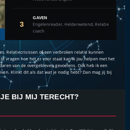
GAVEN
3
Engelenreader, Helderwetend, Relatie
coach
ies. Relatiecrisissen of een verbroken relatie kunnen
e vragen hoe het er voor staat kan ik jou helpen met het
edaren van de overgebleven gevoelens. Ook heb ik een
en. Klinkt dit als dat wat je nodig hebt? Dan mag jij bij
E BIJ MIJ TERECHT?