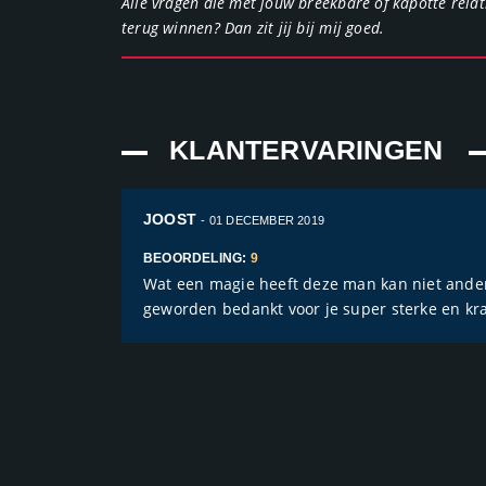
Alle vragen die met jouw breekbare of kapotte relatie
terug winnen? Dan zit jij bij mij goed.
KLANTERVARINGEN
JOOST
- 01 DECEMBER 2019
BEOORDELING:
9
Wat een magie heeft deze man kan niet ander
geworden bedankt voor je super sterke en kr