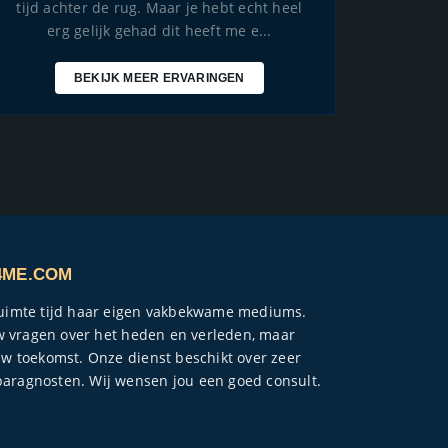
tijd achter de rug. Maar je hebt echt heel
erg gelijk gehad dit heeft me e...
BEKIJK MEER ERVARINGEN
4ME.COM
ruimte tijd haar eigen vakbekwame mediums.
ouw vragen over het heden en verleden, maar
uw toekomst. Onze dienst beschikt over zeer
aragnosten. Wij wensen jou een goed consult.