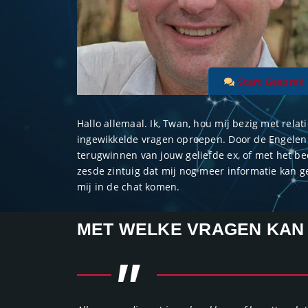
Start Gesprek
Hallo allemaal. Ik, Twan, hou mij bezig met relat
ingewikkelde vragen oproepen. Door de Engelen t
terugwinnen van jouw geliefde ex, of met het b
zesde zintuig dat mij nog meer informatie kan gev
mij in de chat komen.
MET WELKE VRAGEN KAN J
"