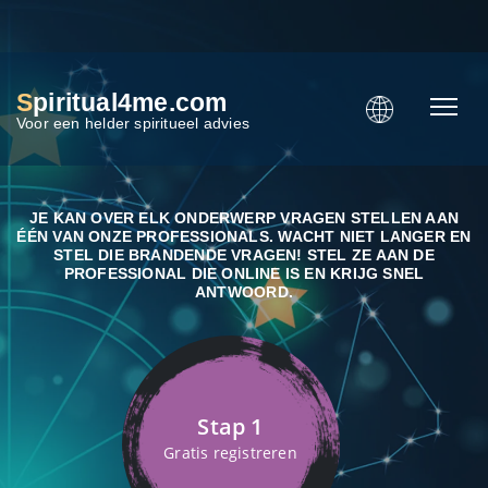
S
piritual4me.com
Voor een helder spiritueel advies
JE KAN OVER ELK ONDERWERP VRAGEN STELLEN AAN
ÉÉN VAN ONZE PROFESSIONALS. WACHT NIET LANGER EN
STEL DIE BRANDENDE VRAGEN! STEL ZE AAN DE
PROFESSIONAL DIE ONLINE IS EN KRIJG SNEL
ANTWOORD.
Stap 1
Gratis registreren