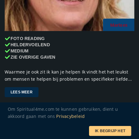
Marloes
FOTO READING
HELDERVOELEND
MEDIUM
ZIE OVERIGE GAVEN
Waarmee je ook zit ik kan je helpen Ik vindt het het leukst
om mensen te helpen bij problemen en specifieker liefde...
LEES MEER
Om Spiritual4me.com te kunnen gebruiken, dient u
0
Offline
akkoord gaan met ons
Privacybeleid
IK BEGRIJP HET