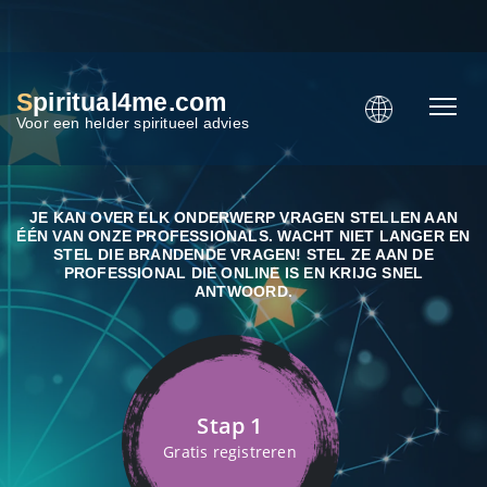
S
piritual4me.com
Voor een helder spiritueel advies
JE KAN OVER ELK ONDERWERP VRAGEN STELLEN AAN
ÉÉN VAN ONZE PROFESSIONALS. WACHT NIET LANGER EN
STEL DIE BRANDENDE VRAGEN! STEL ZE AAN DE
PROFESSIONAL DIE ONLINE IS EN KRIJG SNEL
ANTWOORD.
Stap 1
Gratis registreren