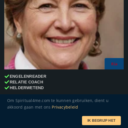
Ria
ENGELENREADER
RELATIE COACH
HELDERWETEND
Om Spiritual4me.com te kunnen gebruiken, dient u
Hallo allemaal. Ik ben Ria en hou mij bezig met relaties.
0
akkoord gaan met ons
Privacybeleid
Relatiecrisissen of een verbroken relatie kunnen ingewikk...
LEES MEER
IK BEGRIJP HET